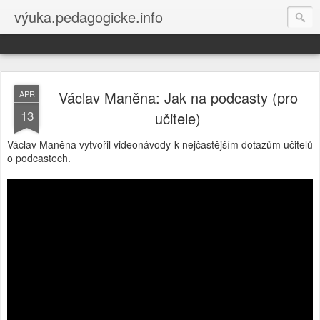
výuka.pedagogicke.info
Václav Maněna: Jak na podcasty (pro
APR
13
učitele)
Václav Maněna vytvořil videonávody k nejčastějším dotazům učitelů
o podcastech.