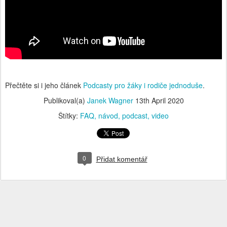
Přečtěte si i jeho článek
Podcasty pro žáky i rodiče jednoduše
.
Publikoval(a)
Janek Wagner
13th April 2020
Štítky:
FAQ
návod
podcast
video
0
Přidat komentář