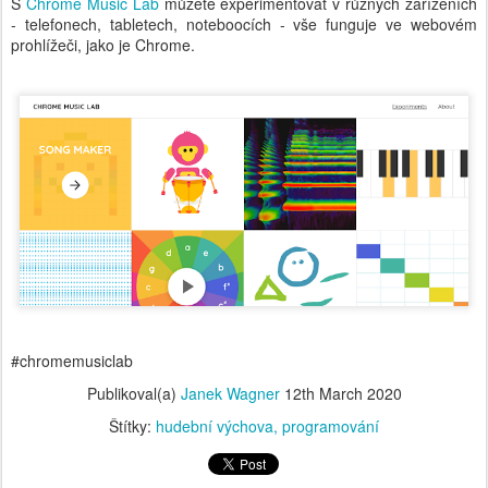
S
Chrome Music Lab
můžete experimentovat v různých zařízeních
- telefonech, tabletech, noteboocích - vše funguje ve webovém
prohlížeči, jako je Chrome.
#chromemusiclab
Publikoval(a)
Janek Wagner
12th March 2020
Štítky:
hudební výchova
programování