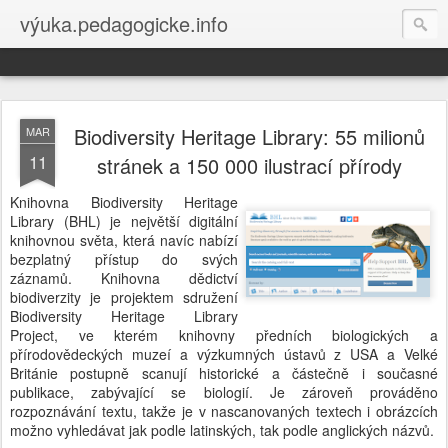
výuka.pedagogicke.info
Biodiversity Heritage Library: 55 milionů
MAR
11
stránek a 150 000 ilustrací přírody
Knihovna Biodiversity Heritage
Library (BHL) je největší digitální
knihovnou světa, která navíc nabízí
bezplatný přístup do svých
záznamů. Knihovna dědictví
biodiverzity je projektem sdružení
Biodiversity Heritage Library
Project, ve kterém knihovny předních biologických a
přírodovědeckých muzeí a výzkumných ústavů z USA a Velké
Británie postupně scanují historické a částečně i současné
publikace, zabývající se biologií. Je zároveň prováděno
rozpoznávání textu, takže je v nascanovaných textech i obrázcích
možno vyhledávat jak podle latinských, tak podle anglických názvů.